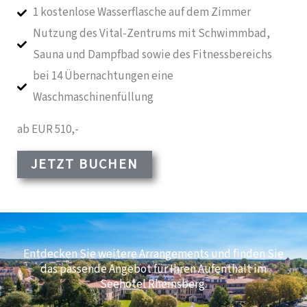
1 kostenlose Wasserflasche auf dem Zimmer
Nutzung des Vital-Zentrums mit Schwimmbad,
Sauna und Dampfbad sowie des Fitnessbereichs
bei 14 Übernachtungen eine
Waschmaschinenfüllung
ab EUR 510,-
JETZT BUCHEN
Entdecken Sie weitere Arrangements und finden Sie
das passende Angebot für Ihren Aufenthalt im
Seehotel Rheinsberg.