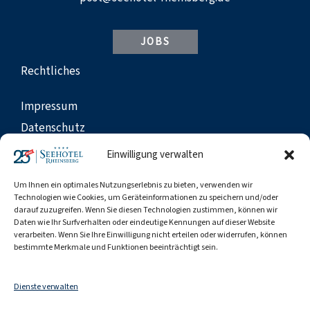
JOBS
Rechtliches
Impressum
Datenschutz
Cookies
Einwilligung verwalten
AGB
Um Ihnen ein optimales Nutzungserlebnis zu bieten, verwenden wir
Barrierefreiheit
Technologien wie Cookies, um Geräteinformationen zu speichern und/oder
darauf zuzugreifen. Wenn Sie diesen Technologien zustimmen, können wir
Meldestellen
Daten wie Ihr Surfverhalten oder eindeutige Kennungen auf dieser Website
Reiseschutz
verarbeiten. Wenn Sie Ihre Einwilligung nicht erteilen oder widerrufen, können
bestimmte Merkmale und Funktionen beeinträchtigt sein.
News, Angebote und tolle Aktionen. Jetzt zum
Newsletter anmelden und nichts mehr verpassen.
Dienste verwalten