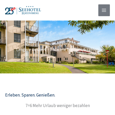
Zum
springen
Inhalt
springen
Reiseangebot
Längere Auszeit – 7 Nächte bleiben, 6 zahlen
Erleben. Sparen. Genießen.
7=6 Mehr Urlaub weniger bezahlen