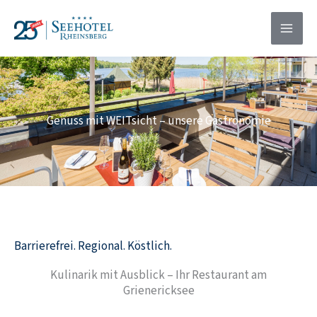
Zum
springen
Inhalt
springen
Genuss mit WEITsicht – unsere Gastronomie
Barrierefrei. Regional. Köstlich.
Kulinarik mit Ausblick – Ihr Restaurant am
Grienericksee