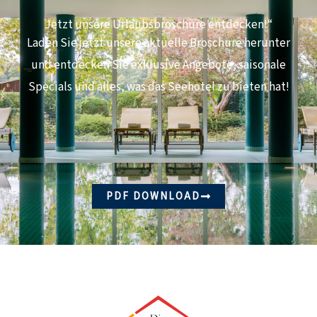
Jetzt unsere Urlaubsbroschüre entdecken!“
Laden Sie jetzt unsere aktuelle Broschüre herunter
und entdecken Sie exklusive Angebote, saisonale
Specials und alles, was das Seehotel zu bieten hat!
PDF DOWNLOAD