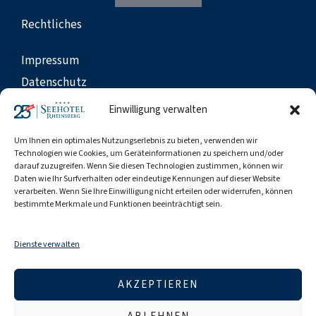
Rechtliches
Impressum
Datenschutz
Cookies
Einwilligung verwalten
AGB
Um Ihnen ein optimales Nutzungserlebnis zu bieten, verwenden wir
Barrierefreiheit
Technologien wie Cookies, um Geräteinformationen zu speichern und/oder
darauf zuzugreifen. Wenn Sie diesen Technologien zustimmen, können wir
Meldestellen
Daten wie Ihr Surfverhalten oder eindeutige Kennungen auf dieser Website
Reiseschutz
verarbeiten. Wenn Sie Ihre Einwilligung nicht erteilen oder widerrufen, können
bestimmte Merkmale und Funktionen beeinträchtigt sein.
News, Angebote und tolle Aktionen. Jetzt zum
Newsletter anmelden und nichts mehr verpassen.
Dienste verwalten
JETZT ANMELDEN
AKZEPTIEREN