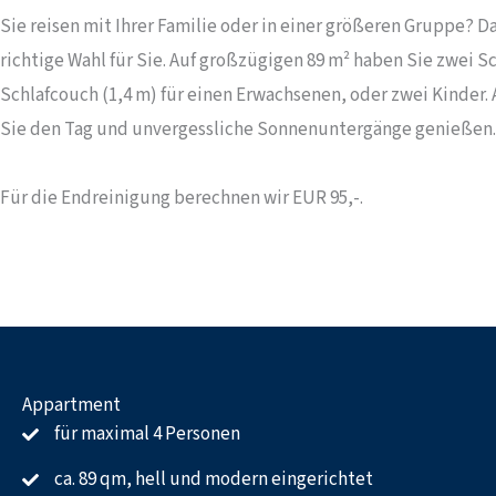
Sie reisen mit Ihrer Familie oder in einer größeren Gruppe? 
richtige Wahl für Sie. Auf großzügigen 89 m² haben Sie zwei
Schlafcouch (1,4 m) für einen Erwachsenen, oder zwei Kinder.
Sie den Tag und unvergessliche Sonnenuntergänge genießen.
Für die Endreinigung berechnen wir EUR 95,-.
Appartment
für maximal 4 Personen
ca. 89 qm, hell und modern eingerichtet